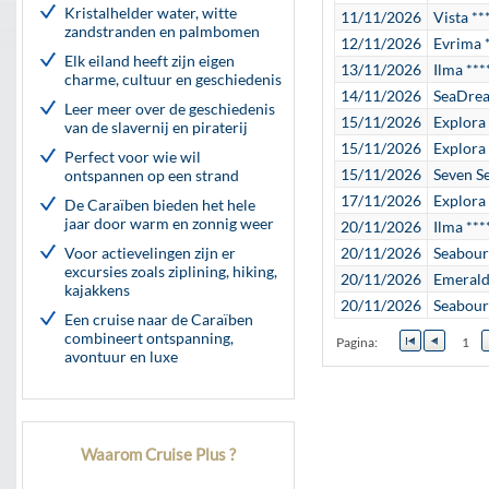
Kristalhelder water, witte
11/11/2026
Vista **
zandstranden en palmbomen
12/11/2026
Evrima 
Elk eiland heeft zijn eigen
13/11/2026
Ilma ***
charme, cultuur en geschiedenis
14/11/2026
SeaDrea
Leer meer over de geschiedenis
15/11/2026
Explora 
van de slavernij en piraterij
15/11/2026
Explora 
Perfect voor wie wil
15/11/2026
Seven S
ontspannen op een strand
17/11/2026
Explora 
De Caraïben bieden het hele
jaar door warm en zonnig weer
20/11/2026
Ilma ***
Voor actievelingen zijn er
20/11/2026
Seabour
excursies zoals ziplining, hiking,
20/11/2026
Emerald
kajakkens
20/11/2026
Seabour
Een cruise naar de Caraïben
combineert ontspanning,
Pagina:
1
avontuur en luxe
Waarom Cruise Plus ?