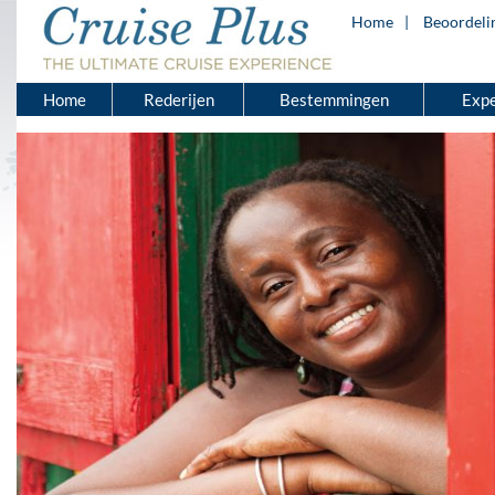
Home
Beoordeli
Home
Rederijen
Bestemmingen
Expe