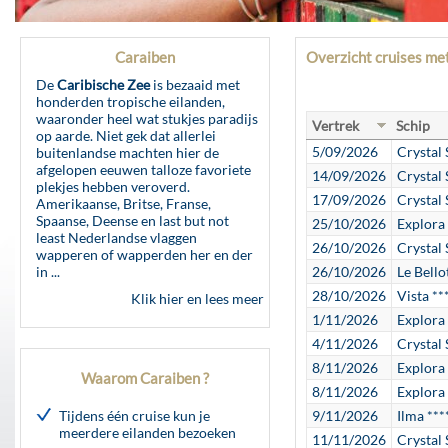
Caraiben
Overzicht cruises m
De
Caribische Zee
is bezaaid met
honderden tropische eilanden,
waaronder heel wat stukjes paradijs
Vertrek
Schip
op aarde. Niet gek dat allerlei
5/09/2026
Crystal
buitenlandse machten hier de
afgelopen eeuwen talloze favoriete
14/09/2026
Crystal
plekjes hebben veroverd.
17/09/2026
Crystal
Amerikaanse, Britse, Franse,
Spaanse, Deense en last but not
25/10/2026
Explora 
least Nederlandse vlaggen
26/10/2026
Crystal
wapperen of wapperden her en der
in ...
26/10/2026
Le Bello
28/10/2026
Vista **
Klik hier en lees meer
1/11/2026
Explora 
4/11/2026
Crystal
8/11/2026
Explora 
Waarom Caraiben ?
8/11/2026
Explora 
Tijdens één cruise kun je
9/11/2026
Ilma ***
meerdere eilanden bezoeken
11/11/2026
Crystal