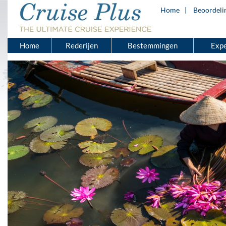
Home
Beoordeli
Home
Rederijen
Bestemmingen
Expe