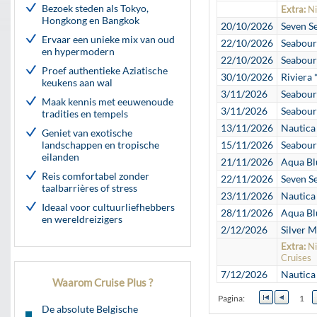
Bezoek steden als Tokyo,
Extra:
Ni
Hongkong en Bangkok
20/10/2026
Seven Se
Ervaar een unieke mix van oud
22/10/2026
Seabour
en hypermodern
22/10/2026
Seabour
Proef authentieke Aziatische
30/10/2026
Riviera 
keukens aan wal
3/11/2026
Seabour
Maak kennis met eeuwenoude
3/11/2026
Seabour
tradities en tempels
13/11/2026
Nautica
Geniet van exotische
landschappen en tropische
15/11/2026
Seabour
eilanden
21/11/2026
Aqua Bl
Reis comfortabel zonder
22/11/2026
Seven Se
taalbarrières of stress
23/11/2026
Nautica
Ideaal voor cultuurliefhebbers
28/11/2026
Aqua Bl
en wereldreizigers
2/12/2026
Silver M
Extra:
Ni
Cruises
7/12/2026
Nautica
Waarom Cruise Plus ?
Pagina:
1
De absolute Belgische