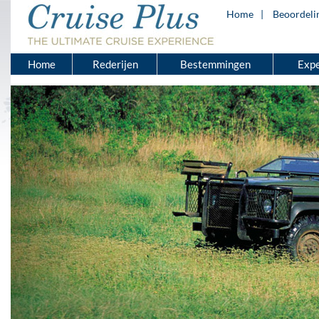
Home
Beoordeli
Home
Rederijen
Bestemmingen
Expe