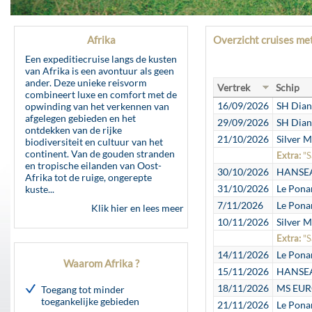
Afrika
Overzicht cruises me
Een expeditiecruise langs de kusten
van Afrika is een avontuur als geen
ander. Deze unieke reisvorm
Vertrek
Schip
combineert luxe en comfort met de
16/09/2026
SH Dian
opwinding van het verkennen van
afgelegen gebieden en het
29/09/2026
SH Dian
ontdekken van de rijke
21/10/2026
Silver M
biodiversiteit en cultuur van het
continent. Van de gouden stranden
Extra:
"S
en tropische eilanden van Oost-
30/10/2026
HANSEAT
Afrika tot de ruige, ongerepte
31/10/2026
Le Pona
kuste...
7/11/2026
Le Pona
Klik hier en lees meer
10/11/2026
Silver M
Extra:
"S
14/11/2026
Le Pona
Waarom Afrika ?
15/11/2026
HANSEAT
18/11/2026
MS EURO
Toegang tot minder
toegankelijke gebieden
21/11/2026
Le Pona