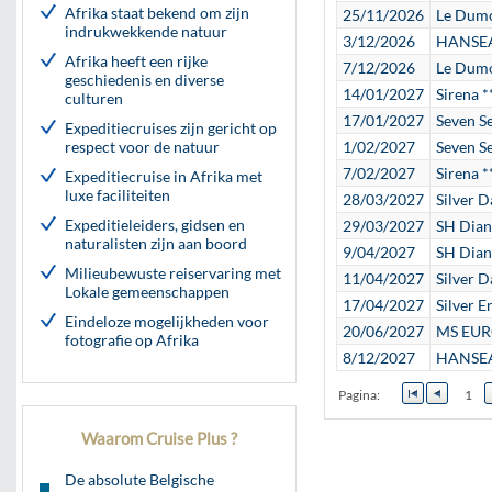
Afrika staat bekend om zijn
25/11/2026
Le Dumo
indrukwekkende natuur
3/12/2026
HANSEAT
Afrika heeft een rijke
7/12/2026
Le Dumo
geschiedenis en diverse
14/01/2027
Sirena *
culturen
17/01/2027
Seven S
Expeditiecruises zijn gericht op
respect voor de natuur
1/02/2027
Seven S
7/02/2027
Sirena *
Expeditiecruise in Afrika met
luxe faciliteiten
28/03/2027
Silver 
Expeditieleiders, gidsen en
29/03/2027
SH Dian
naturalisten zijn aan boord
9/04/2027
SH Dian
Milieubewuste reiservaring met
11/04/2027
Silver 
Lokale gemeenschappen
17/04/2027
Silver E
Eindeloze mogelijkheden voor
20/06/2027
MS EURO
fotografie op Afrika
8/12/2027
HANSEAT
Pagina:
1
Waarom Cruise Plus ?
De absolute Belgische