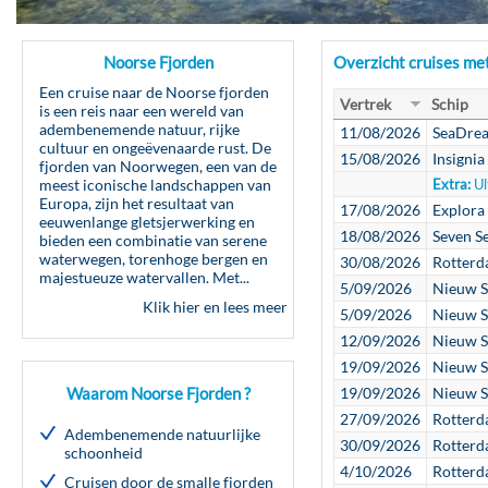
Noorse Fjorden
Overzicht cruises me
Een cruise naar de Noorse fjorden
Vertrek
Schip
is een reis naar een wereld van
adembenemende natuur, rijke
11/08/2026
SeaDream
cultuur en ongeëvenaarde rust. De
15/08/2026
Insignia
fjorden van Noorwegen, een van de
meest iconische landschappen van
Extra:
Ul
Europa, zijn het resultaat van
17/08/2026
Explora 
eeuwenlange gletsjerwerking en
18/08/2026
Seven Se
bieden een combinatie van serene
waterwegen, torenhoge bergen en
30/08/2026
Rotterd
majestueuze watervallen. Met...
5/09/2026
Nieuw S
Klik hier en lees meer
5/09/2026
Nieuw S
12/09/2026
Nieuw S
19/09/2026
Nieuw S
Waarom Noorse Fjorden ?
19/09/2026
Nieuw S
27/09/2026
Rotterd
Adembenemende natuurlijke
30/09/2026
Rotterd
schoonheid
4/10/2026
Rotterd
Cruisen door de smalle fjorden