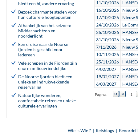
11/10/2026
HANSEAT
biedt een bijzondere ervaring
16/10/2026
Nieuw S
Bezoek charmante steden voor
hun culturele hoogtepunten
17/10/2026
Nieuw S
24/10/2026
Le Comm
Afhankelijk van het seizoen:
Middernachtzon en
26/10/2026
HANSEAT
noorderlicht
31/10/2026
Nieuw S
Een cruise naar de Noorse
7/11/2026
Nieuw S
fjorden is geschikt voor
10/11/2026
HANSEAT
iedereen
25/11/2026
HANSEAT
Vele schepen in de Fjorden zijn
enorm milieuvriendelijke
4/02/2027
HANSEAT
De Noorse fjorden biedt een
19/02/2027
HANSEAT
unieke en indrukwekkende
6/03/2027
HANSEAT
reiservaring
Pagina:
1
Natuurlijke wonderen,
comfortabele reizen en unieke
culturele ervaringen
Wie is Wie ?
|
Reisblogs
|
Beoordel