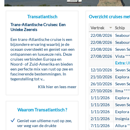
Transatlantisch
Overzicht cruises me
Trans-Atlantische Cruises: Een
Vertrek
Schip
Unieke Zeereis
22/08/2026
Seabour
Een trans-Atlantische cruise is een
22/08/2026
Seabour
bijzondere ervaring waarbij je de
oceaan oversteekt en geniet van een
23/08/2026
Seven S
ontspannen en luxueuze reis. Deze
27/08/2026
Vista **
cruises verbinden Europa en
Extra:
Ul
Noord- of Zuid-Amerika en bieden
een perfecte mix van rust op zee en
12/10/2026
Seven Se
fascinerende bestemmingen. In
21/10/2026
Explora 
tegenstelling tot v...
26/10/2026
Seven Se
Klik hier en lees meer
27/10/2026
Ilma ***
1/11/2026
Explora 
1/11/2026
Seven S
Waarom Transatlantisch ?
1/11/2026
Explora 
2/11/2026
Insignia
Geniet van ultieme rust op zee,
ver weg van de drukte
7/11/2026
Allura *