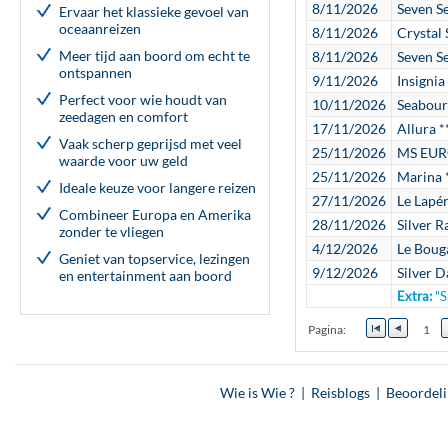
8/11/2026
Seven S
Ervaar het klassieke gevoel van
oceaanreizen
8/11/2026
Crystal 
Meer tijd aan boord om echt te
8/11/2026
Seven S
ontspannen
9/11/2026
Insignia
Perfect voor wie houdt van
10/11/2026
Seabour
zeedagen en comfort
17/11/2026
Allura *
Vaak scherp geprijsd met veel
25/11/2026
MS EUR
waarde voor uw geld
25/11/2026
Marina 
Ideale keuze voor langere reizen
27/11/2026
Le Lapé
Combineer Europa en Amerika
28/11/2026
Silver R
zonder te vliegen
4/12/2026
Le Bouga
Geniet van topservice, lezingen
9/12/2026
Silver 
en entertainment aan boord
Extra:
"S
Pagina:
1
Wie is Wie ?
|
Reisblogs
|
Beoordel