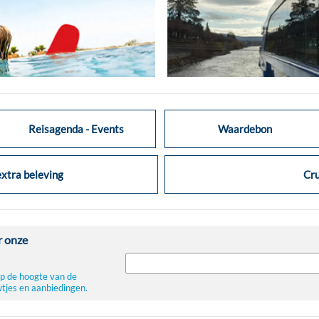
Reisagenda - Events
Waardebon
xtra beleving
Cru
 onze
f op de hoogte van de
wtjes en aanbiedingen.