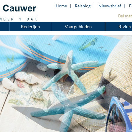
Home
Reisblog
Nieuwsbrief
F
Bel met
Rederijen
Vaargebieden
Rivier