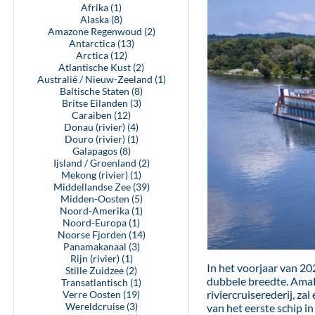
Afrika (1)
Alaska (8)
Amazone Regenwoud (2)
Antarctica (13)
Arctica (12)
Atlantische Kust (2)
Australië / Nieuw-Zeeland (1)
Baltische Staten (8)
Britse Eilanden (3)
Caraiben (12)
Donau (rivier) (4)
Douro (rivier) (1)
Galapagos (8)
Ijsland / Groenland (2)
Mekong (rivier) (1)
Middellandse Zee (39)
Midden-Oosten (5)
Noord-Amerika (1)
Noord-Europa (1)
Noorse Fjorden (14)
Panamakanaal (3)
Rijn (rivier) (1)
In het voorjaar van 2
Stille Zuidzee (2)
dubbele breedte. AmaR
Transatlantisch (1)
riviercruiserederij, z
Verre Oosten (19)
Wereldcruise (3)
van het eerste schip i