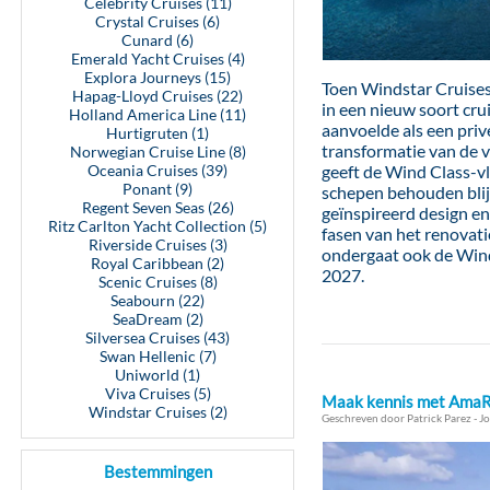
Celebrity Cruises (11)
Crystal Cruises (6)
Cunard (6)
Emerald Yacht Cruises (4)
Explora Journeys (15)
Toen Windstar Cruises
Hapag-Lloyd Cruises (22)
in een nieuw soort cru
Holland America Line (11)
aanvoelde als een privé
Hurtigruten (1)
transformatie van de vi
Norwegian Cruise Line (8)
Oceania Cruises (39)
geeft de Wind Class-vl
Ponant (9)
schepen behouden blijf
Regent Seven Seas (26)
geïnspireerd design en
Ritz Carlton Yacht Collection (5)
fasen van het renovati
Riverside Cruises (3)
ondergaat ook de Wind 
Royal Caribbean (2)
2027.
Scenic Cruises (8)
Seabourn (22)
SeaDream (2)
Silversea Cruises (43)
Swan Hellenic (7)
Uniworld (1)
Viva Cruises (5)
Maak kennis met AmaRud
Windstar Cruises (2)
Geschreven door Patrick Parez - Jo
Bestemmingen